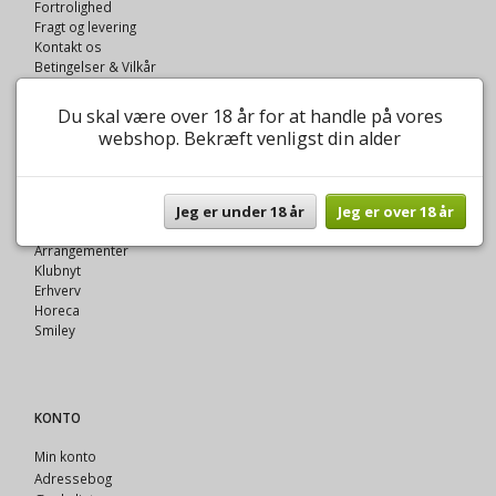
Fortrolighed
Fragt og levering
Kontakt os
Betingelser & Vilkår
Oversigt
Du skal være over 18 år for at handle på vores
webshop. Bekræft venligst din alder
VINOTEK A FYNNIS
Jeg er under 18 år
Jeg er over 18 år
Om Vinotek A Fynnis
Vinklubben
Arrangementer
Klubnyt
Erhverv
Horeca
Smiley
KONTO
Min konto
Adressebog