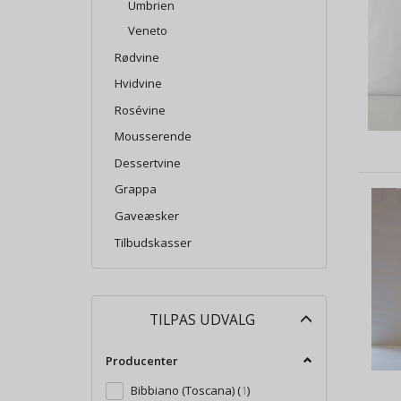
Umbrien
Veneto
Rødvine
Hvidvine
Rosévine
Mousserende
Dessertvine
Grappa
Gaveæsker
Tilbudskasser
Skifte
TILPAS UDVALG
filter
Producenter
Bibbiano (Toscana)
(
1
)