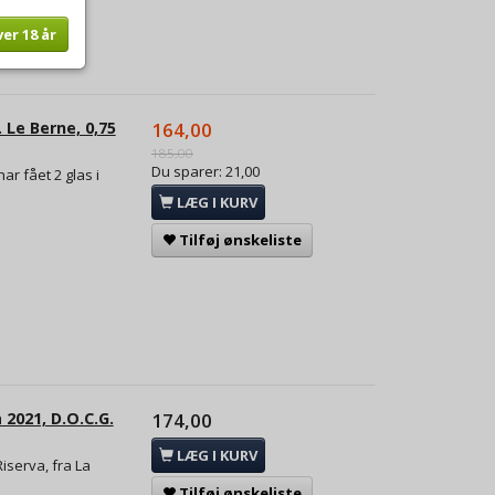
ver 18 år
 Le Berne, 0,75
164,00
185,00
Du sparer:
21,00
ar fået 2 glas i
LÆG I KURV
Tilføj ønskeliste
 2021, D.O.C.G.
174,00
LÆG I KURV
Riserva, fra La
Tilføj ønskeliste