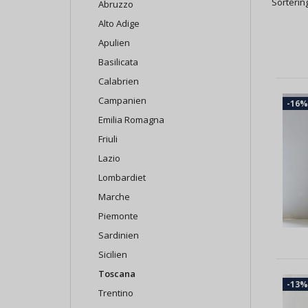
Sortering
Abruzzo
Alto Adige
Apulien
Basilicata
Calabrien
Campanien
-16%
Emilia Romagna
Friuli
Lazio
Lombardiet
Marche
Piemonte
Sardinien
Sicilien
Toscana
-13%
Trentino