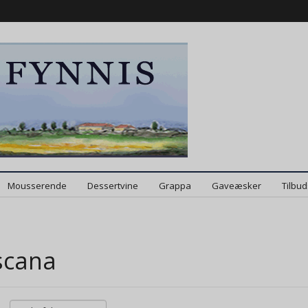
Mousserende
Dessertvine
Grappa
Gaveæsker
Tilbu
scana