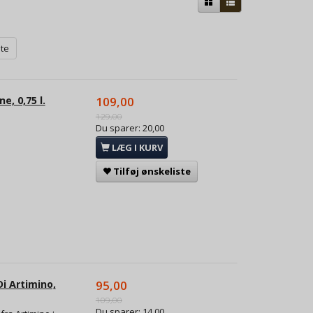
ste
e, 0,75 l.
109,00
129,00
Du sparer:
20,00
LÆG I KURV
Tilføj ønskeliste
i Artimino,
95,00
109,00
Du sparer:
14,00