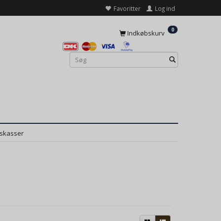
Favoritter
Log ind
0
Indkøbskurv
dskasser