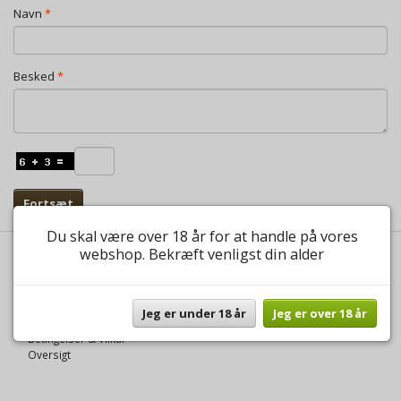
Navn
Besked
Fortsæt
Du skal være over 18 år for at handle på vores
webshop. Bekræft venligst din alder
INFORMATIONER
Fortrolighed
Fragt og levering
Jeg er under 18 år
Jeg er over 18 år
Kontakt os
Betingelser & Vilkår
Oversigt