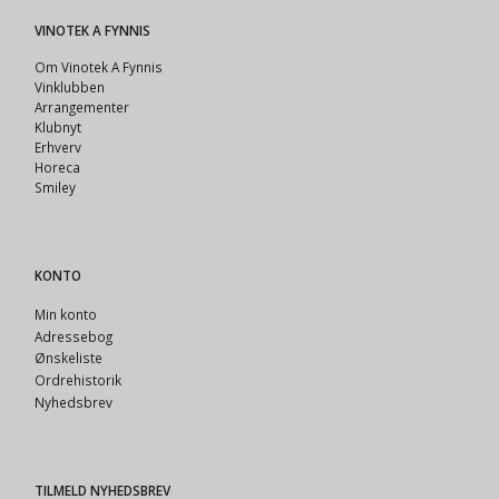
VINOTEK A FYNNIS
Om Vinotek A Fynnis
Vinklubben
Arrangementer
Klubnyt
Erhverv
Horeca
Smiley
KONTO
Min konto
Adressebog
Ønskeliste
Ordrehistorik
Nyhedsbrev
TILMELD NYHEDSBREV