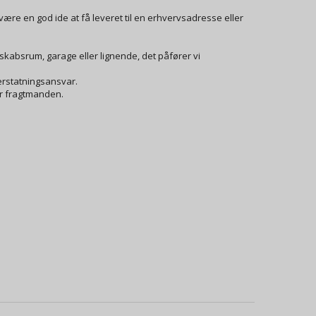
ære en god ide at få leveret til en erhvervsadresse eller
skabsrum, garage eller lignende, det påfører vi
erstatningsansvar.
er fragtmanden.