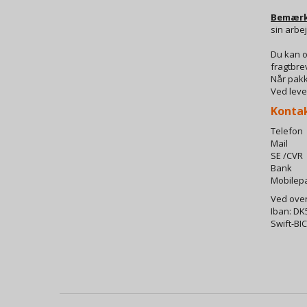
Bemær
sin arbej
Du kan o
fragtbre
Når pakk
Ved leve
Kontak
Telefon
Mai
SE /CVR
Bank Da
Mobilepa
Ved over
Iban: DK
Swift-BI