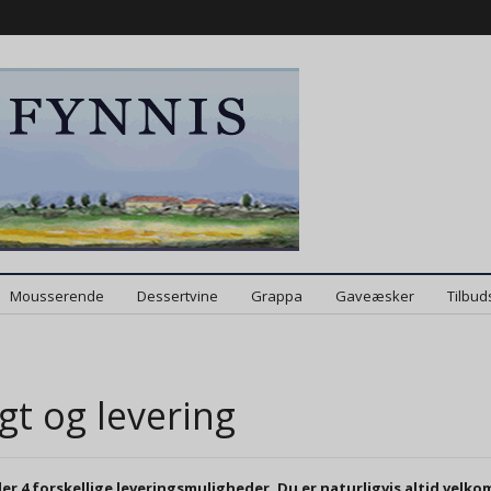
Mousserende
Dessertvine
Grappa
Gaveæsker
Tilbud
gt og levering
der 4 forskellige leveringsmuligheder. Du er naturligvis altid velko