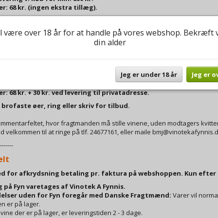
: 68 kr. (ingen ekstra tillæg).
ller og betaler på webshoppen til
"Levering på resten af Fyn".
tarfeltet kan du angive ønske om leveringstidspunkt og evt. sted, hvis in
l være over 18 år for at handle på vores webshop. Bekræft 
l blive leveret til aftalt adresse, og tidspunkt efter aftale.
din alder
en er leveret på aftalt sted, ophører Vinotek A Fynnis` erstatningsansvar.
ering resten af Danmark, (excl. ikke brofaste øer):
Jeg er under 18 år
Jeg er o
evering v. køb for min. 1.800 kr.
: 68 kr. + 30 kr. ved levering til privatadresse.
 brofaste øer, ring eller skriv for tilbud.
kommentarfeltet, hvor fragtmanden må stille vinene, uden modtagers kvitte
id velkommen til at ringe på tlf. 24677161, eller maile
bmj@vinotekafynnis.
-------
elt
d for afkrydsning betaling pr. faktura på webshoppen. Kun efter 
g på Fyn varetages af Vinotek A Fynnis.
elser uden for Fyn foregår med Danske Fragtmænd:
Varer vil norma
n er på lager.
 vine der er på lager, er leveringstiden 2 - 3 dage.