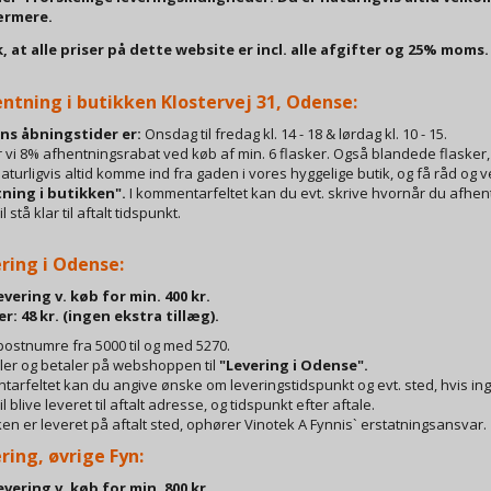
ærmere.
at alle priser på dette website er incl. alle afgifter og 25% moms.
entning i butikken Klostervej 31, Odense:
ns åbningstider er:
Onsdag til fredag kl. 14 - 18 & lørdag kl. 10 - 15.
r vi 8% afhentningsrabat ved køb af min. 6 flasker. Også blandede flasker, 
aturligvis altid komme ind fra gaden i vores hyggelige butik, og få råd og
ning i butikken".
I kommentarfeltet kan du evt. skrive hvornår du afhent
 stå klar til aftalt tidspunkt.
ering i Odense
:
evering v. køb for min. 400 kr.
: 48 kr. (ingen ekstra tillæg).
ostnumre fra 5000 til og med 5270.
ller og betaler på webshoppen til
"Levering i Odense".
tarfeltet kan du angive ønske om leveringstidspunkt og evt. sted, hvis in
l blive leveret til aftalt adresse, og tidspunkt efter aftale.
en er leveret på aftalt sted, ophører Vinotek A Fynnis` erstatningsansvar.
ering, øvrige Fyn
:
evering v. køb for min. 800 kr.