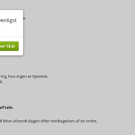
gen er hjemme.
venligst
ver 18 år
ring, hvis ingen er hjemme.
dk
aftale.
lt blive afsendt dagen efter modtagelsen af en ordre,