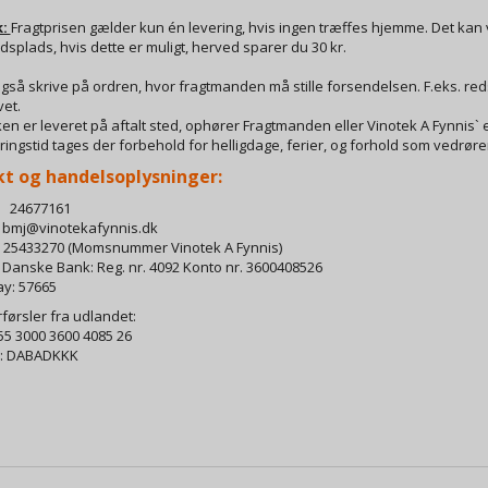
k:
Fragtprisen gælder kun én levering, hvis ingen træffes hjemme. Det kan v
dsplads, hvis dette er muligt, herved sparer du 30 kr.
gså skrive på ordren, hvor fragtmanden må stille forsendelsen. F.eks. red
vet.
en er leveret på aftalt sted, ophører Fragtmanden eller Vinotek A Fynnis` 
ringstid tages der forbehold for helligdage, ferier, og forhold som vedrør
t og handelsoplysninger:
 24677161
l
bmj@vinotekafynnis.dk
 25433270 (Momsnummer Vinotek A Fynnis)
nske Bank: Reg. nr. 4092 Konto nr. 3600408526
y: 57665
førsler fra udlandet:
55 3000 3600 4085 26
C: DABADKKK