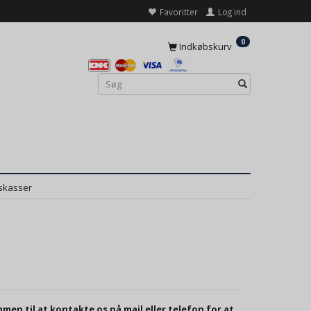
Favoritter
Log ind
0
Indkøbskurv
skasser
mmen til at kontakte os på mail eller telefon for at