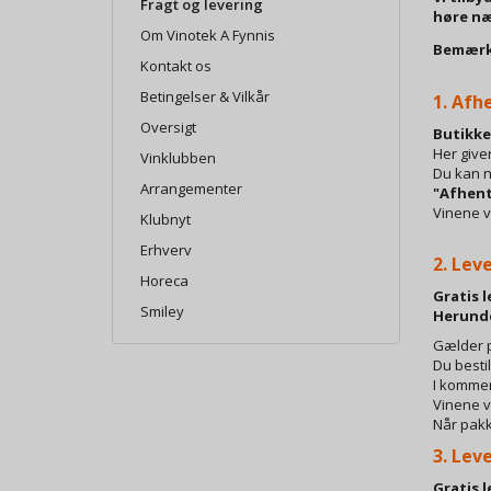
Fragt og levering
høre n
Om Vinotek A Fynnis
Bemærk, 
Kontakt os
Betingelser & Vilkår
1. Afh
Oversigt
Butikke
Her give
Vinklubben
Du kan n
Arrangementer
"Afhent
Vinene vil
Klubnyt
Erhverv
2. Lev
Horeca
Gratis l
Smiley
Herunder
Gælder p
Du besti
I kommen
Vinene vi
Når pakk
3. Lev
Gratis l