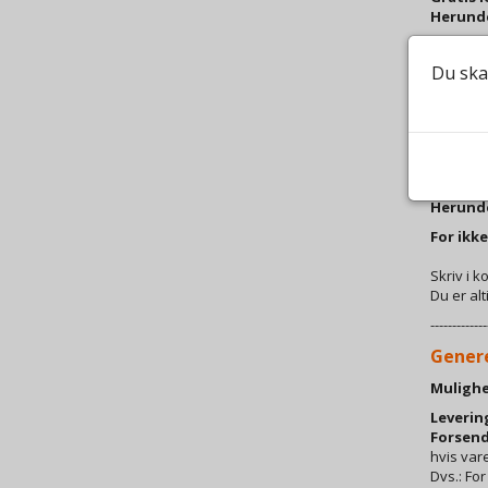
Herunder
Du besti
I kommen
Du ska
Vinene vi
Når pakk
4. Lev
Gratis l
Herunder
For ikke
Skriv i 
Du er alt
-------------
Gener
Mulighe
Leverin
Forsend
hvis vare
Dvs.: For