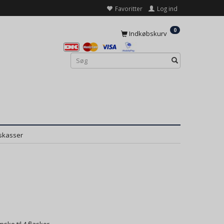
Favoritter
Log ind
0
Indkøbskurv
skasser