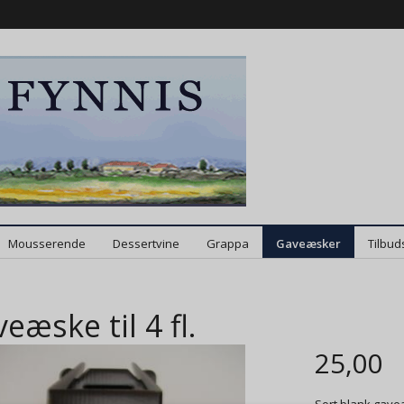
Mousserende
Dessertvine
Grappa
Gaveæsker
Tilbud
eæske til 4 fl.
25,00