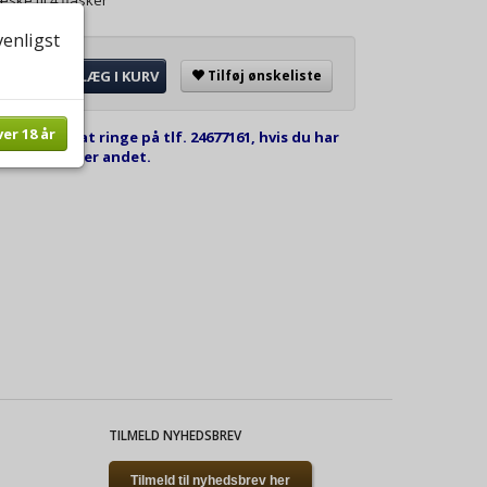
ske til 4 flasker
venligst
LÆG I KURV
Tilføj ønskeliste
ver 18 år
kommen til at ringe på tlf. 24677161, hvis du har
estilling eller andet.
TILMELD NYHEDSBREV
Tilmeld til nyhedsbrev her