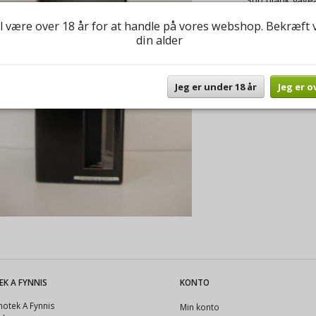
Sort blank gaveæ
l være over 18 år for at handle på vores webshop. Bekræft 
din alder
Antal
Jeg er under 18 år
Jeg er o
Du er altid vel
spørgsmål til b
EK A FYNNIS
KONTO
otek A Fynnis
Min konto