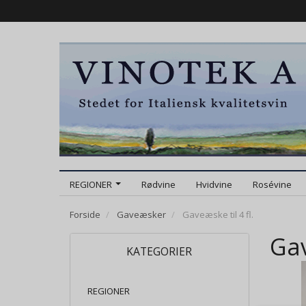
REGIONER
Rødvine
Hvidvine
Rosévine
Forside
Gaveæsker
Gaveæske til 4 fl.
Gav
KATEGORIER
REGIONER