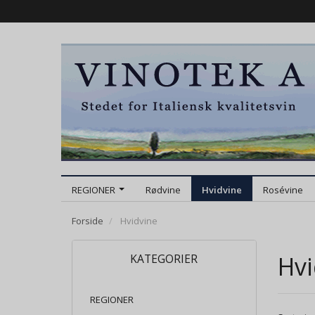
REGIONER
Rødvine
Hvidvine
Rosévine
Forside
Hvidvine
Hvi
KATEGORIER
REGIONER