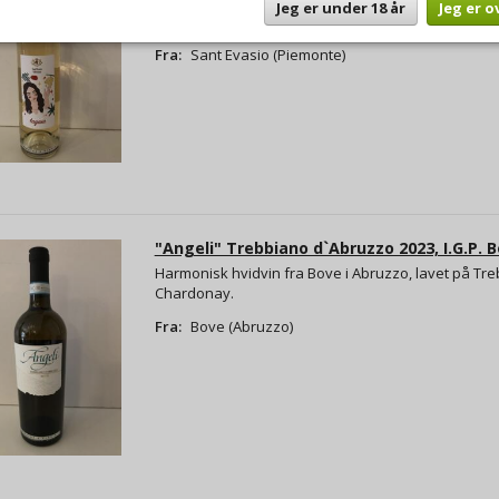
Ny spændende hvidvin fra Sant Evasio, Piemonte. 
Jeg er under 18 år
Jeg er o
Nascetta.
Fra:
Sant Evasio (Piemonte)
"Angeli" Trebbiano d`Abruzzo 2023, I.G.P. Bo
Harmonisk hvidvin fra Bove i Abruzzo, lavet på Tr
Chardonay.
Fra:
Bove (Abruzzo)