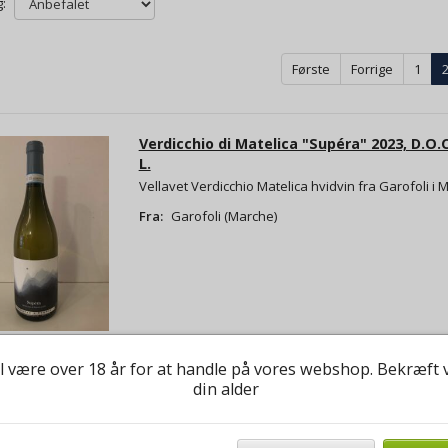
:
Første
Forrige
1
Verdicchio di Matelica "Supéra" 2023, D.O.C.
L.
Vellavet Verdicchio Matelica hvidvin fra Garofoli i 
Fra:
Garofoli (Marche)
l være over 18 år for at handle på vores webshop. Bekræft 
din alder
"Lagaia" Monferrato Bianco 2023, D.O.C. Sa
L.