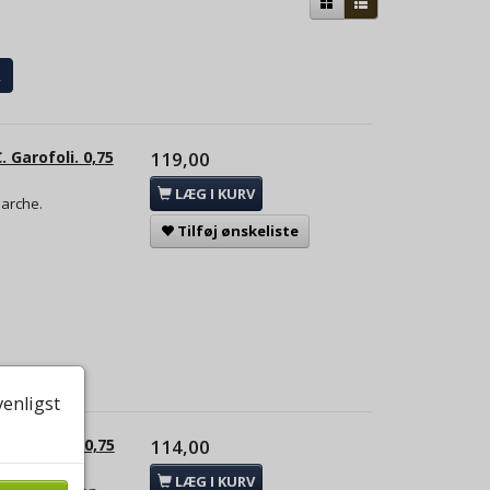
2
 Garofoli. 0,75
119,00
LÆG I KURV
Marche.
Tilføj ønskeliste
venligst
nt Evasio. 0,75
114,00
LÆG I KURV