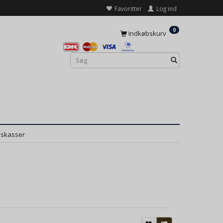
Favoritter
Log ind
0
Indkøbskurv
dskasser