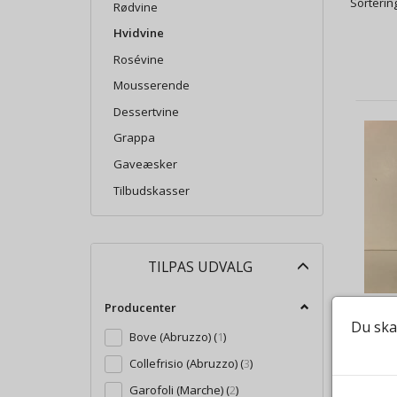
Sortering
Rødvine
Hvidvine
Rosévine
Mousserende
Dessertvine
Grappa
Gaveæsker
Tilbudskasser
Skifte
TILPAS UDVALG
filter
Producenter
Du ska
Bove (Abruzzo)
(
1
)
Collefrisio (Abruzzo)
(
3
)
Garofoli (Marche)
(
2
)