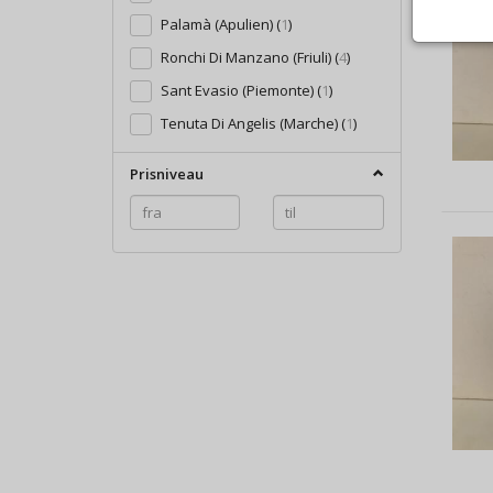
Palamà (Apulien)
(
1
)
Ronchi Di Manzano (Friuli)
(
4
)
Sant Evasio (Piemonte)
(
1
)
Tenuta Di Angelis (Marche)
(
1
)
Prisniveau