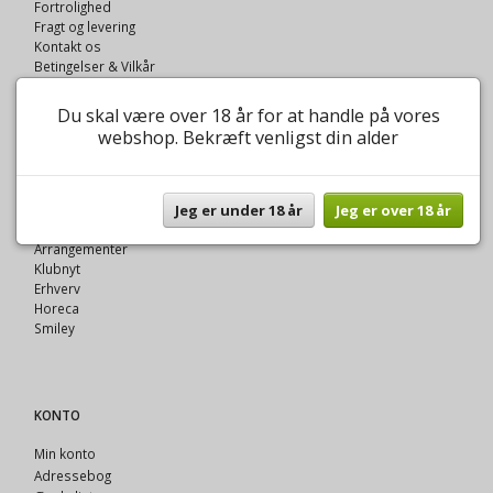
Fortrolighed
Fragt og levering
Kontakt os
Betingelser & Vilkår
Oversigt
Du skal være over 18 år for at handle på vores
webshop. Bekræft venligst din alder
VINOTEK A FYNNIS
Jeg er under 18 år
Jeg er over 18 år
Om Vinotek A Fynnis
Vinklubben
Arrangementer
Klubnyt
Erhverv
Horeca
Smiley
KONTO
Min konto
Adressebog