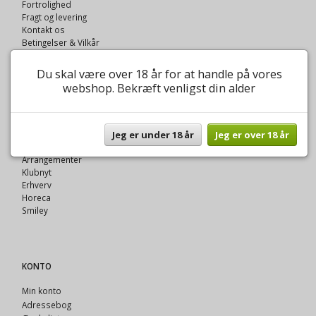
Fortrolighed
Fragt og levering
Kontakt os
Betingelser & Vilkår
Oversigt
Du skal være over 18 år for at handle på vores
webshop. Bekræft venligst din alder
VINOTEK A FYNNIS
Jeg er under 18 år
Jeg er over 18 år
Om Vinotek A Fynnis
Vinklubben
Arrangementer
Klubnyt
Erhverv
Horeca
Smiley
KONTO
Min konto
Adressebog