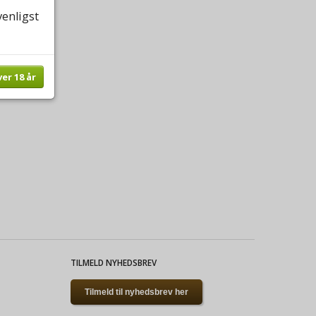
venligst
ver 18 år
TILMELD NYHEDSBREV
Tilmeld til nyhedsbrev her