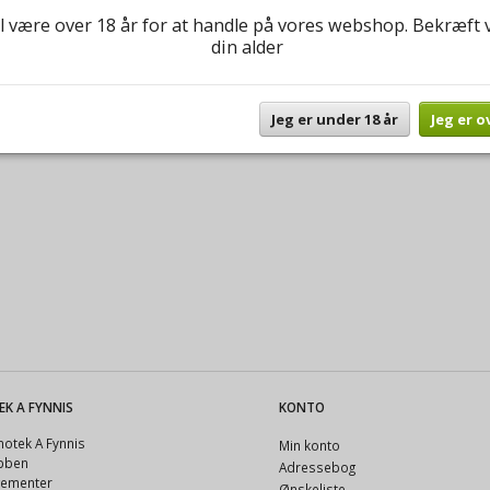
l være over 18 år for at handle på vores webshop. Bekræft 
din alder
Jeg er under 18 år
Jeg er o
EK A FYNNIS
KONTO
otek A Fynnis
Min konto
ubben
Adressebog
gementer
Ønskeliste