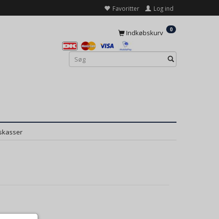
Favoritter
Log ind
0
Indkøbskurv
skasser