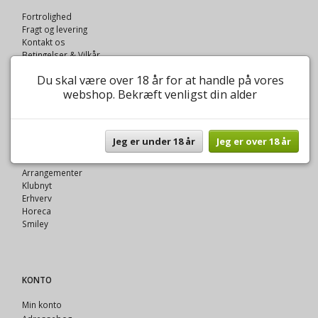
Fortrolighed
Fragt og levering
Kontakt os
Betingelser & Vilkår
Oversigt
Du skal være over 18 år for at handle på vores
webshop. Bekræft venligst din alder
VINOTEK A FYNNIS
Jeg er under 18 år
Jeg er over 18 år
Om Vinotek A Fynnis
Vinklubben
Arrangementer
Klubnyt
Erhverv
Horeca
Smiley
KONTO
Min konto