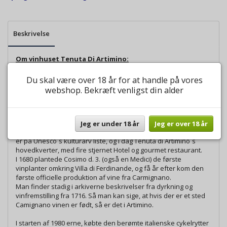
Beskrivelse
Om vinhuset Tenuta Di Artimino:
Vinhuset Tenuta Di Artimino er beliggende i byen Carmignano, i
det nordlige Toscana, som giver navn til denne historiske
Du skal være over 18 år for at handle på vores
vintype.
webshop. Bekræft venligst din alder
Området og specielt navnet Artimino, emmer af vin historie, der
går helt tilbage til Etruscerne, flere århundreder før vor
tidsregning, som man helt sikkert ved dyrkede vin i området.
Den berømte Medici familie elskede området Artimino. Specielt
Jeg er under 18 år
Jeg er over 18 år
Ferdinand d. 1. og i 1596 byggede han. Villa di Ferdinande, som
er på Unesco`s kulturarv liste, og i dag Tenuta di Artimino`s
hovedkverter, med fire stjernet Hotel og gourmet restaurant.
I 1680 plantede Cosimo d. 3. (også en Medici) de første
vinplanter omkring Villa di Ferdinande, og få år efter kom den
første officielle produktion af vine fra Carmignano.
Man finder stadig i arkiverne beskrivelser fra dyrkning og
vinfremstilling fra 1716. Så man kan sige, at hvis der er et sted
Camignano vinen er født, så er det i Artimino.
I starten af 1980 erne, købte den berømte italienske cykelrytter