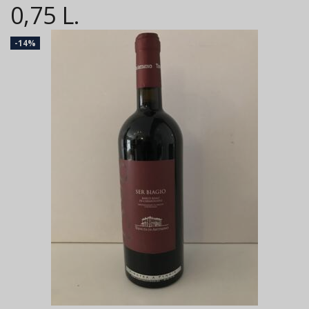
0,75 L.
-14%