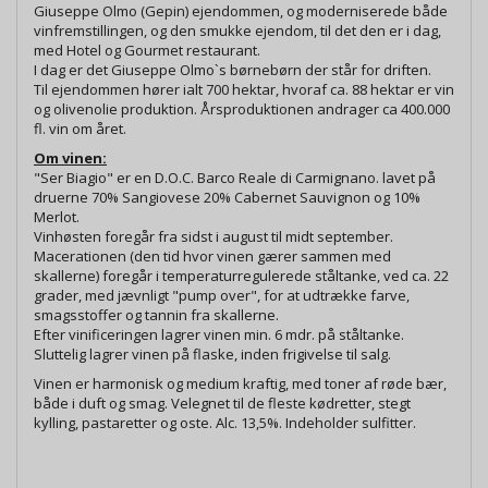
Giuseppe Olmo (Gepin) ejendommen, og moderniserede både
vinfremstillingen, og den smukke ejendom, til det den er i dag,
med Hotel og Gourmet restaurant.
I dag er det Giuseppe Olmo`s børnebørn der står for driften.
Til ejendommen hører ialt 700 hektar, hvoraf ca. 88 hektar er vin
og olivenolie produktion. Årsproduktionen andrager ca 400.000
fl. vin om året.
Om vinen:
"Ser Biagio" er en D.O.C. Barco Reale di Carmignano. lavet på
druerne 70% Sangiovese 20% Cabernet Sauvignon og 10%
Merlot.
Vinhøsten foregår fra sidst i august til midt september.
Macerationen (den tid hvor vinen gærer sammen med
skallerne) foregår i temperaturregulerede ståltanke, ved ca. 22
grader, med jævnligt "pump over", for at udtrække farve,
smagsstoffer og tannin fra skallerne.
Efter vinificeringen lagrer vinen min. 6 mdr. på ståltanke.
Sluttelig lagrer vinen på flaske, inden frigivelse til salg.
Vinen er harmonisk og medium kraftig, med toner af røde bær,
både i duft og smag. Velegnet til de fleste kødretter, stegt
kylling, pastaretter og oste. Alc. 13,5%. Indeholder sulfitter.