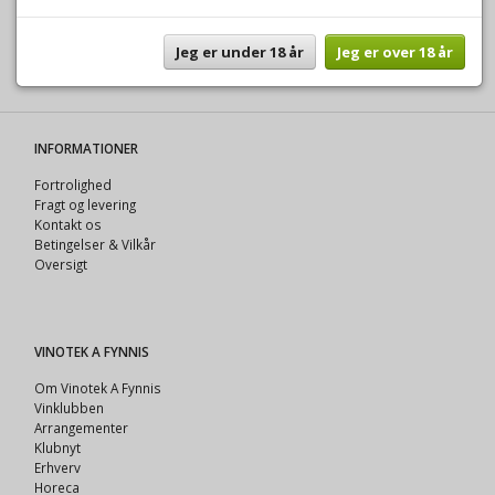
LÆG I KURV
Tilføj ønskeliste
Jeg er under 18 år
Jeg er over 18 år
INFORMATIONER
Fortrolighed
Fragt og levering
Kontakt os
Betingelser & Vilkår
Oversigt
VINOTEK A FYNNIS
Om Vinotek A Fynnis
Vinklubben
Arrangementer
Klubnyt
Erhverv
Horeca