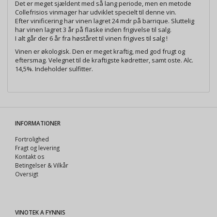
Det er meget sjældent med så lang periode, men en metode
Collefrisios vinmager har udviklet specielt til denne vin.
Efter vinificering har vinen lagret 24 mdr på barrique. Sluttelig
har vinen lagret 3 år på flaske inden frigivelse til salg.
I alt går der 6 år fra høståret til vinen frigives til salg !
Vinen er økologisk. Den er meget kraftig, med god frugt og
eftersmag. Velegnet til de kraftigste kødretter, samt oste. Alc.
14,5%. Indeholder sulfitter.
INFORMATIONER
Fortrolighed
Fragt og levering
Kontakt os
Betingelser & Vilkår
Oversigt
VINOTEK A FYNNIS