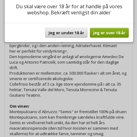
Du skal være over 18 år for at handle på vores
webshop. Bekræft venligst din alder
Om vinhuset Collefrisio:
Vinhuset Collefrisio er beliggende på Frisa bakkerne, i Chieti
provinsen nær byen Frisa, i regionen Abruzzo. Smukt
beliggende mellem bjerge og hav. Som salgschefen Andrea
Jeg er under 18 år
Jeg er over 18 år
Bianco beskriver det: > Man kan opholde sig på vingården om
sommeren, i den ene retning kan man se sneklædte
bjergtinder, og i den anden retning, Adriaterhavet. Klimaet
her er perfekt for vindyrkning<.
Den topmoderne vingård er anlagt af ønologerne Amedeo De
Luca og Antonio Patricelli, som samtidig står for den daglige
drift.
Produktionen er mellemstor, ca. 500.000 flasker i alt om året, og
vinene er certificerede økologiske.
Collefrisio består af 3 ca. lige store ejendomme på i alt ca. 35
hektar, Tenuta Valle del Moro, Tenuta Morrecine & Tenuta
Giuliano Teatino.
Om vinen
:
Montepulciano d`Abruzzo "Semis" er fremstillet 100% på druen
Montepulciano, som kan frembringe særdeles kraftfulde vine.
Semis er vinificeret helt unikt, da den har et helt års
macerationsperiode (den tid hvor mosten er sammen med
skallerne) for at udtrække farve, tanniner og smag.