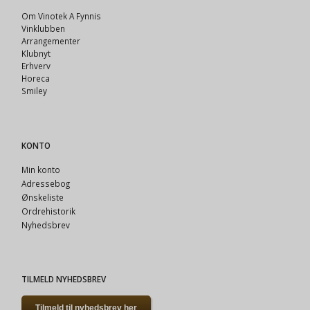
Om Vinotek A Fynnis
Vinklubben
Arrangementer
Klubnyt
Erhverv
Horeca
Smiley
KONTO
Min konto
Adressebog
Ønskeliste
Ordrehistorik
Nyhedsbrev
TILMELD NYHEDSBREV
Tilmeld til nyhedsbrev her