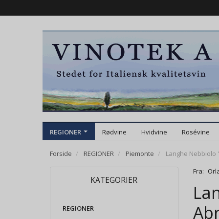
REGIONER
Rødvine
Hvidvine
Rosévine
Forside
REGIONER
Piemonte
Langhe Nebbiolo "S
Fra:
Orl
KATEGORIER
Lan
Abr
REGIONER