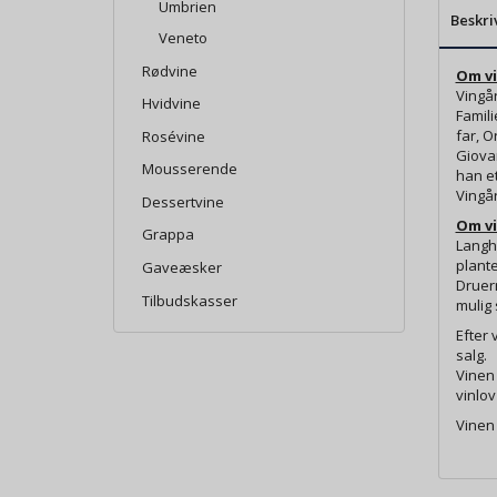
Umbrien
Beskri
Veneto
Rødvine
Om vi
Vingå
Hvidvine
Famili
far, O
Rosévine
Giovan
Mousserende
han et
Vingår
Dessertvine
Om vi
Grappa
Langhe
plante
Gaveæsker
Druer
Tilbudskasser
mulig 
Efter 
salg.
Vinen 
vinlov
Vinen 