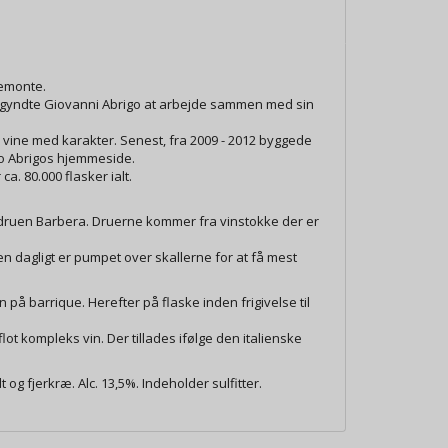
iemonte.
8 begyndte Giovanni Abrigo at arbejde sammen med sin
e vine med karakter. Senest, fra 2009 - 2012 byggede
do Abrigos hjemmeside.
. 80.000 flasker ialt.
å druen Barbera. Druerne kommer fra vinstokke der er
 dagligt er pumpet over skallerne for at få mest
på barrique. Herefter på flaske inden frigivelse til
t kompleks vin. Der tillades ifølge den italienske
t og fjerkræ. Alc. 13,5%. Indeholder sulfitter.