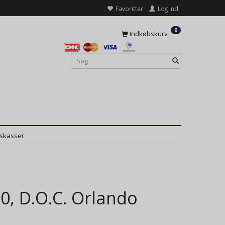
Favoritter
Log ind
0
Indkøbskurv
dskasser
0, D.O.C. Orlando