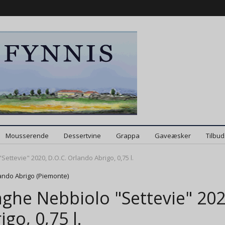
Mousserende
Dessertvine
Grappa
Gaveæsker
Tilbu
ettevie" 2020, D.O.C. Orlando Abrigo, 0,75 l.
ando Abrigo (Piemonte)
ghe Nebbiolo "Settevie" 202
igo, 0,75 l.