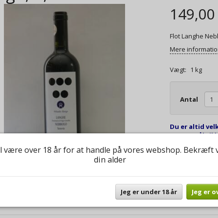
149,00
Flot Langhe Nebb
Mere informati
Vægt:
1 kg
Antal
Du er altid vel
spørgsmål til b
l være over 18 år for at handle på vores webshop. Bekræft 
din alder
Jeg er under 18 år
Jeg er o