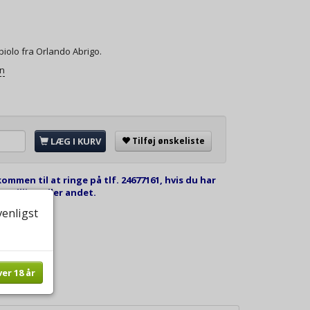
iolo fra Orlando Abrigo.
on
LÆG I KURV
Tilføj ønskeliste
kommen til at ringe på tlf. 24677161, hvis du har
estilling eller andet.
venligst
ver 18 år