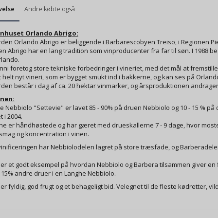
velse
Andre købte også
nhuset Orlando Abrigo:
rden Orlando Abrigo er beliggende i Barbarescobyen Treiso, i Regionen P
en Abrigo har en lang tradition som vinproducenter fra far til søn. I 198
rlando.
ni foretog store tekniske forbedringer i vineriet, med det mål at fremstill
 helt nyt vineri, som er bygget smukt ind i bakkerne, og kan ses på Orlan
den består i dag af ca. 20 hektar vinmarker, og årsproduktionen andrager ca
nen:
 Nebbiolo "Settevie" er lavet 85 - 90% på druen Nebbiolo og 10 - 15 % p
t i 2004.
ne er håndhøstede og har gæret med drueskallerne 7 - 9 dage, hvor mosten
smag og koncentration i vinen.
vinificeringen har Nebbiolodelen lagret på store træsfade, og Barberadelen 
er et godt eksempel på hvordan Nebbiolo og Barbera tilsammen giver en flo
 15% andre druer i en Langhe Nebbiolo.
er fyldig, god frugt og et behageligt bid. Velegnet til de fleste kødretter, vild