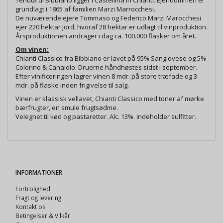
Tenuta di Bibbiano ligger i Castellina in Chianti. Ejendommen er
grundlagt i 1865 af familien Marzi Marrocchesi.
De nuværende ejere Tommaso og Federico Marzi Marocchesi
ejer 220 hektar jord, hvoraf 28 hektar er udlagt til vinproduktion.
Årsproduktionen andrager i dag ca. 100.000 flasker om året.
Om vinen:
Chianti Classico fra Bibbiano er lavet på 95% Sangiovese og 5%
Colorino & Canaiolo. Druerne håndhøstes sidst i september.
Efter vinificeringen lagrer vinen 8 mdr. på store træfade og 3
mdr. på flaske inden frigivelse til salg.
Vinen er klassisk vellavet, Chianti Classico med toner af mørke
bærfrugter, en smule frugtsødme.
Velegnet til kød og pastaretter. Alc. 13%. Indeholder sulfitter.
INFORMATIONER
Fortrolighed
Fragt og levering
Kontakt os
Betingelser & Vilkår