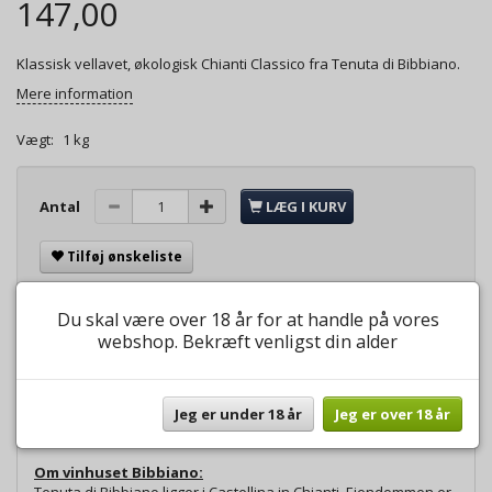
147,00
Klassisk vellavet, økologisk Chianti Classico fra Tenuta di Bibbiano.
Mere information
Vægt:
1 kg
Antal
LÆG I KURV
Tilføj ønskeliste
Du skal være over 18 år for at handle på vores
Du er altid velkommen til at ringe på tlf. 24677161, hvis du har
spørgsmål til bestilling eller andet.
webshop. Bekræft venligst din alder
Jeg er under 18 år
Jeg er over 18 år
Beskrivelse
Andre købte også
Om vinhuset Bibbiano: