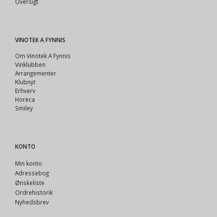
Oversigt
VINOTEK A FYNNIS
Om Vinotek A Fynnis
Vinklubben
Arrangementer
Klubnyt
Erhverv
Horeca
Smiley
KONTO
Min konto
Adressebog
Ønskeliste
Ordrehistorik
Nyhedsbrev