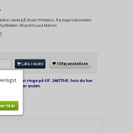
0
ødvin, lavet på druen Primitivo, fra topproducenten
 Syditalien. 92 point Luca Maroni.
on
LÆG I KURV
Tilføj ønskeliste
venligst
kommen til at ringe på tlf. 24677161, hvis du har
estilling eller andet.
ver 18 år