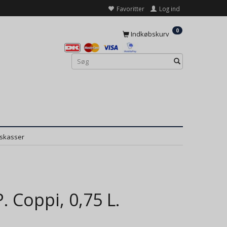
Favoritter
Log ind
0
Indkøbskurv
dskasser
. Coppi, 0,75 L.