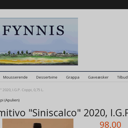
Mousserende
Dessertvine
Grappa
Gaveæsker
Tilbu
 2020, I.G.P. Coppi, 0,75 L.
pi (Apulien)
mitivo "Siniscalco" 2020, I.G.P
98,00