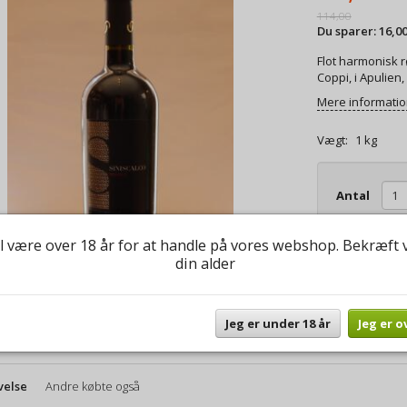
114,00
Du sparer:
16,0
Flot harmonisk r
Coppi, i Apulien,
Mere informati
Vægt:
1 kg
Antal
l være over 18 år for at handle på vores webshop. Bekræft 
Du er altid vel
din alder
spørgsmål til b
Jeg er under 18 år
Jeg er o
velse
Andre købte også