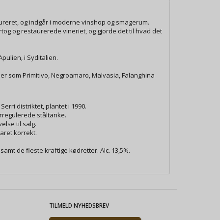
aureret, og indgår i moderne vinshop og smagerum.
og og restaurerede vineriet, og gjorde det til hvad det
pulien, i Syditalien.
ruer som Primitivo, Negroamaro, Malvasia, Falanghina
erri distriktet, plantet i 1990.
urregulerede ståltanke.
else til salg.
aret korrekt.
samt de fleste kraftige kødretter. Alc. 13,5%.
TILMELD NYHEDSBREV