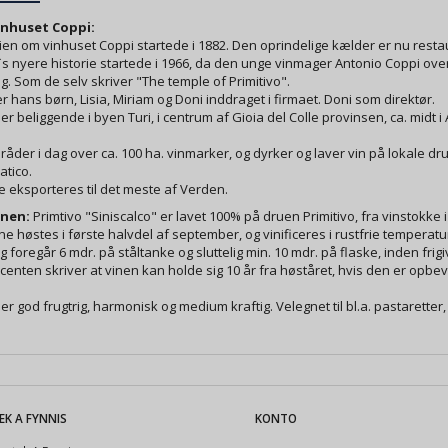
nhuset Coppi:
ien om vinhuset Coppi startede i 1882. Den oprindelige kælder er nu rest
s nyere historie startede i 1966, da den unge vinmager Antonio Coppi overt
ag. Som de selv skriver "The temple of Primitivo".
er hans børn, Lisia, Miriam og Doni inddraget i firmaet. Doni som direktør.
er beliggende i byen Turi, i centrum af Gioia del Colle provinsen, ca. midt i A
råder i dag over ca. 100 ha. vinmarker, og dyrker og laver vin på lokale d
atico.
 eksporteres til det meste af Verden.
nen:
Primtivo "Siniscalco" er lavet 100% på druen Primitivo, fra vinstokke i S
e høstes i første halvdel af september, og vinificeres i rustfrie temperat
g foregår 6 mdr. på ståltanke og sluttelig min. 10 mdr. på flaske, inden frigiv
enten skriver at vinen kan holde sig 10 år fra høståret, hvis den er opbev
er god frugtrig, harmonisk og medium kraftig. Velegnet til bl.a. pastaretter, 
EK A FYNNIS
KONTO