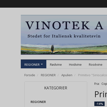
REGIONER
Rødvine
Hvidvine
Rosévine
Forside
REGIONER
Apulien
Primitivo "Siniscalco"
Fra:
Cop
KATEGORIER
Pri
REGIONER
-14%