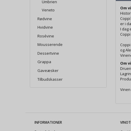
Umbrien
Om vi
Veneto
Histor
Coppi`
Rødvine
er i d
Hvidvine
I dag 
Coppi 
Rosévine
Mousserende
Coppi 
og Ale
Dessertvine
Vinene
Grappa
Om vi
Druern
Gaveæsker
Lagrin
Produc
Tilbudskasser
Vinen 
INFORMATIONER
VINOT