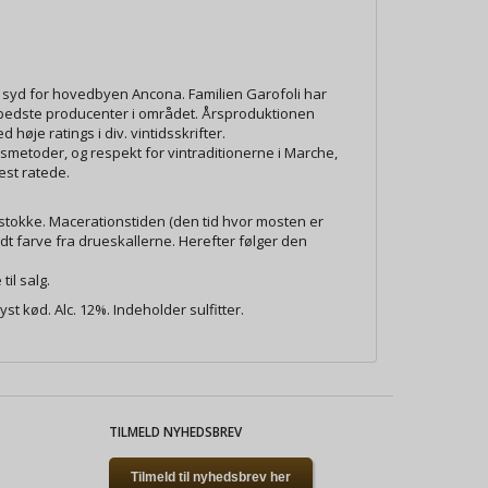
dt syd for hovedbyen Ancona. Familien Garofoli har
g bedste producenter i området. Årsproduktionen
 høje ratings i div. vintidsskrifter.
smetoder, og respekt for vintraditionerne i Marche,
est ratede.
stokke. Macerationstiden (den tid hvor mosten er
 farve fra drueskallerne. Herefter følger den
til salg.
yst kød. Alc. 12%. Indeholder sulfitter.
TILMELD NYHEDSBREV
Tilmeld til nyhedsbrev her