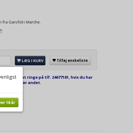
n fra Garofoli i Marche.
on
LÆG I KURV
Tilføj ønskeliste
venligst
kommen til at ringe på tlf. 24677161, hvis du har
estilling eller andet.
ver 18 år