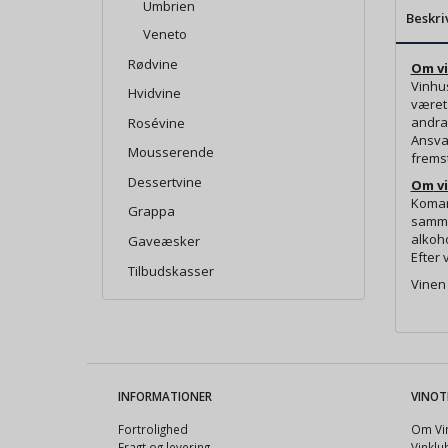
Umbrien
Beskri
Veneto
Rødvine
Om v
Vinhus
Hvidvine
været 
andrag
Rosévine
Ansvar
Mousserende
fremst
Dessertvine
Om
v
Komar
Grappa
samme
alkoho
Gaveæsker
Efter 
Tilbudskasser
Vinen 
INFORMATIONER
VINOT
Fortrolighed
Om Vin
Fragt og levering
Vinkl