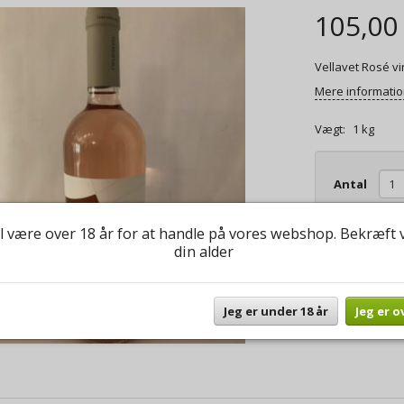
105,00
Vellavet Rosé vi
Mere informati
Vægt:
1 kg
Antal
l være over 18 år for at handle på vores webshop. Bekræft 
Du er altid vel
din alder
spørgsmål til b
Jeg er under 18 år
Jeg er o