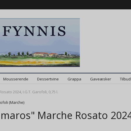
Mousserende
Dessertvine
Grappa
Gaveæsker
Tilbu
ato 2024, I.G.T. Garofoli, 0,75 l.
ofoli (Marche)
maros" Marche Rosato 2024, 