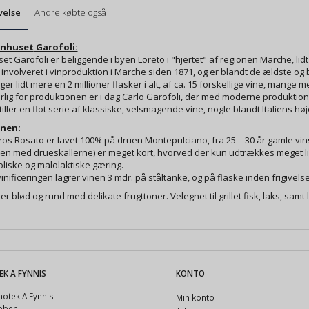
velse
Andre købte også
inhuset
Garofoli:
et Garofoli er beliggende i byen Loreto i "hjertet" af regionen Marche, li
involveret i vinproduktion i Marche siden 1871, og er blandt de ældste o
er lidt mere en 2 millioner flasker i alt, af ca. 15 forskellige vine, mange med
lig for produktionen er i dag Carlo Garofoli, der med moderne produktion
iller en flot serie af klassiske, velsmagende vine, nogle blandt Italiens høj
inen:
os Rosato er lavet 100% på druen Montepulciano, fra 25 - 30 år gamle vin
n med drueskallerne) er meget kort, hvorved der kun udtrækkes meget lidt
liske og malolaktiske gæring.
vinificeringen lagrer vinen 3 mdr. på ståltanke, og på flaske inden frigivelse 
er blød og rund med delikate frugttoner. Velegnet til grillet fisk, laks, samt l
EK A FYNNIS
KONTO
otek A Fynnis
Min konto
ubben