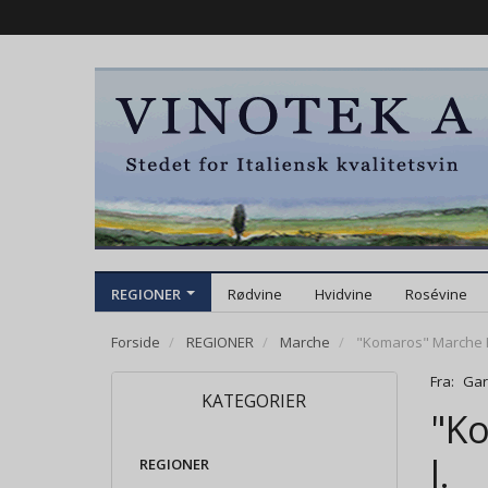
REGIONER
Rødvine
Hvidvine
Rosévine
Forside
REGIONER
Marche
"Komaros" Marche Ros
Fra:
Gar
KATEGORIER
"Ko
l.
REGIONER