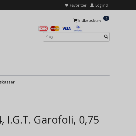
Favoritter
Log ind
0
Indkøbskurv
dskasser
I.G.T. Garofoli, 0,75