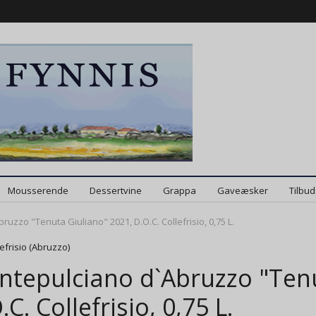
Mousserende
Dessertvine
Grappa
Gaveæsker
Tilbu
uzzo "Tenuta Giuliano" 2021, D.O.C. Collefrisio, 0,75 L.
efrisio (Abruzzo)
tepulciano d`Abruzzo "Tenu
.C. Collefrisio, 0,75 L.