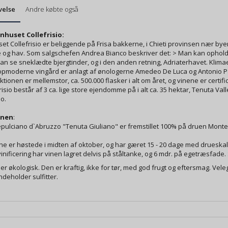
velse
Andre købte også
nhuset Collefrisio:
et Collefrisio er beliggende på Frisa bakkerne, i Chieti provinsen nær by
e og hav. Som salgschefen Andrea Bianco beskriver det: > Man kan ophold
n se sneklædte bjergtinder, og i den anden retning, Adriaterhavet. Klimae
pmoderne vingård er anlagt af ønologerne Amedeo De Luca og Antonio Patric
tionen er mellemstor, ca. 500.000 flasker i alt om året, og vinene er certif
risio består af 3 ca. lige store ejendomme på i alt ca. 35 hektar, Tenuta V
o.
inen
:
pulciano d`Abruzzo "Tenuta Giuliano" er fremstillet 100% på druen Monte
e er høstede i midten af oktober, og har gæret 15 - 20 dage med drueskal
vinificering har vinen lagret delvis på ståltanke, og 6 mdr. på egetræsfade. Sl
er økologisk. Den er kraftig, ikke for tør, med god frugt og eftersmag. Velegn
ndeholder sulfitter.