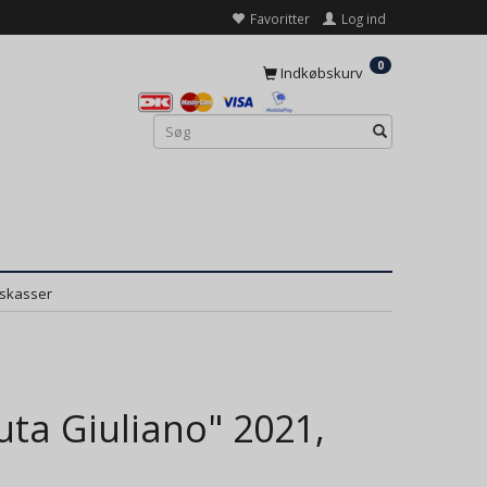
Favoritter
Log ind
0
Indkøbskurv
dskasser
ta Giuliano" 2021,