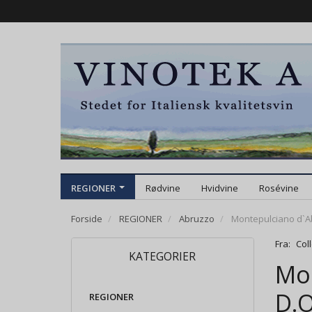
REGIONER
Rødvine
Hvidvine
Rosévine
Forside
REGIONER
Abruzzo
Montepulciano d`Abr
Fra:
Coll
KATEGORIER
Mon
D.O
REGIONER