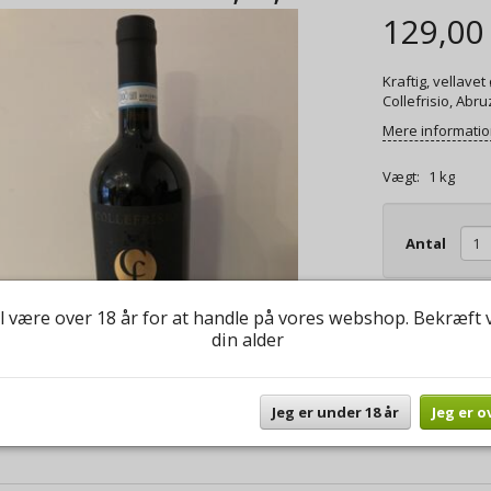
129,00
Kraftig, vellave
Collefrisio, Abru
Mere informati
Vægt:
1 kg
Antal
Du er altid vel
l være over 18 år for at handle på vores webshop. Bekræft 
spørgsmål til b
din alder
Jeg er under 18 år
Jeg er o