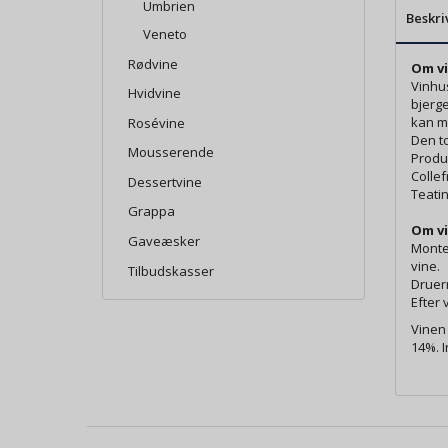
Umbrien
Beskri
Veneto
Rødvine
Om vi
Vinhus
Hvidvine
bjerg
kan ma
Rosévine
Den to
Mousserende
Produk
Collef
Dessertvine
Teatin
Grappa
Om v
Gaveæsker
Monte
vine.
Tilbudskasser
Druern
Efter 
Vinen 
14%. I