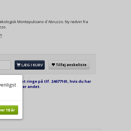
t økologisk Montepulciano d`Abruzzo. Ny rødvin fra
zzo.
on
LÆG I KURV
Tilføj ønskeliste
kommen til at ringe på tlf. 24677161, hvis du har
venligst
estilling eller andet.
ver 18 år