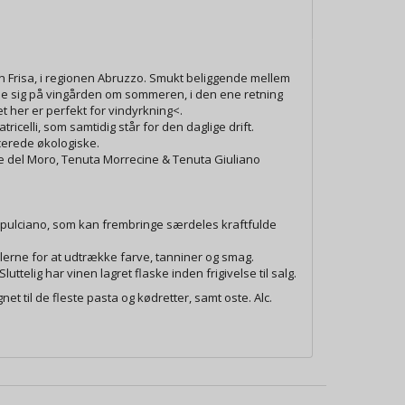
en Frisa, i regionen Abruzzo. Smukt beliggende mellem
e sig på vingården om sommeren, i den ene retning
t her er perfekt for vindyrkning<.
elli, som samtidig står for den daglige drift.
icerede økologiske.
alle del Moro, Tenuta Morrecine & Tenuta Giuliano
pulciano, som kan frembringe særdeles kraftfulde
lerne for at udtrække farve, tanniner og smag.
uttelig har vinen lagret flaske inden frigivelse til salg.
et til de fleste pasta og kødretter, samt oste. Alc.