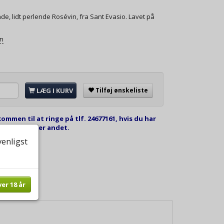
de, lidt perlende Rosévin, fra Sant Evasio. Lavet på
on
LÆG I KURV
Tilføj ønskeliste
kommen til at ringe på tlf. 24677161, hvis du har
estilling eller andet.
venligst
ver 18 år