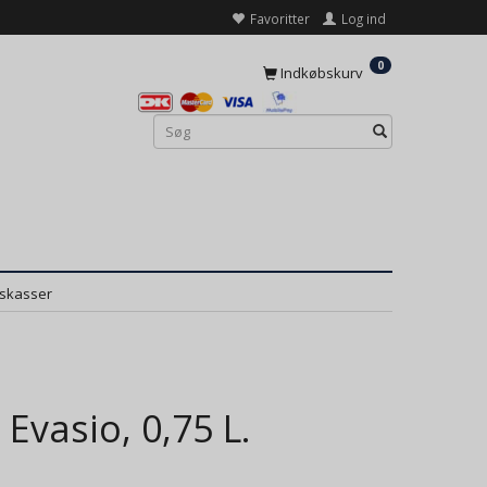
Favoritter
Log ind
0
Indkøbskurv
dskasser
Evasio, 0,75 L.