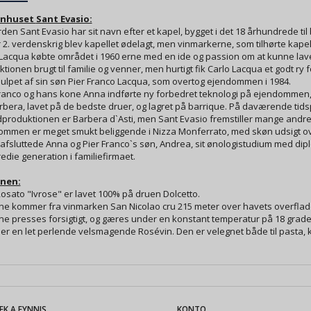
inhuset
Sant Evasio:
den Sant Evasio har sit navn efter et kapel, bygget i det 18 århundrede til
2. verdenskrig blev kapellet ødelagt, men vinmarkerne, som tilhørte kapell
 Lacqua købte området i 1960 erne med en ide og passion om at kunne la
tionen brugt til familie og venner, men hurtigt fik Carlo Lacqua et godt r
ulpet af sin søn Pier Franco Lacqua, som overtog ejendommen i 1984.
Franco og hans kone Anna indførte ny forbedret teknologi på ejendommen, 
bera, lavet på de bedste druer, og lagret på barrique. På daværende tidspu
roduktionen er Barbera d`Asti, men Sant Evasio fremstiller mange andre v
ommen er meget smukt beliggende i Nizza Monferrato, med skøn udsigt ov
6 afsluttede Anna og Pier Franco`s søn, Andrea, sit ønologistudium med d
edie generation i familiefirmaet.
inen:
osato "Ivrose" er lavet 100% på druen Dolcetto.
ne kommer fra vinmarken San Nicolao cru 215 meter over havets overflad
e presses forsigtigt, og gæres under en konstant temperatur på 18 grader
er en let perlende velsmagende Rosévin. Den er velegnet både til pasta, kyll
EK A FYNNIS
KONTO