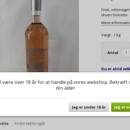
Frisk, velsmagen
druen Dolcetto.
Mere informati
Vægt:
1 kg
Antal
Du er altid vel
spørgsmål til b
l være over 18 år for at handle på vores webshop. Bekræft 
din alder
Jeg er under 18 år
Jeg er o
velse
Andre købte også