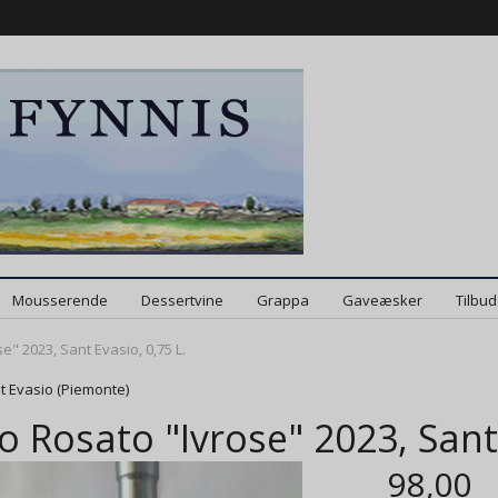
Mousserende
Dessertvine
Grappa
Gaveæsker
Tilbu
e" 2023, Sant Evasio, 0,75 L.
t Evasio (Piemonte)
o Rosato "Ivrose" 2023, Sant 
98,00