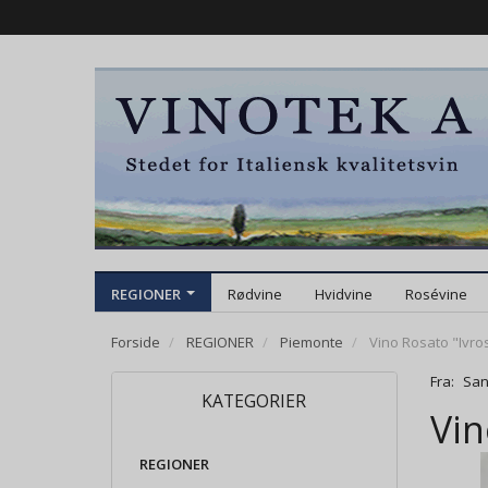
REGIONER
Rødvine
Hvidvine
Rosévine
Forside
REGIONER
Piemonte
Vino Rosato "Ivros
Fra:
San
KATEGORIER
Vin
REGIONER