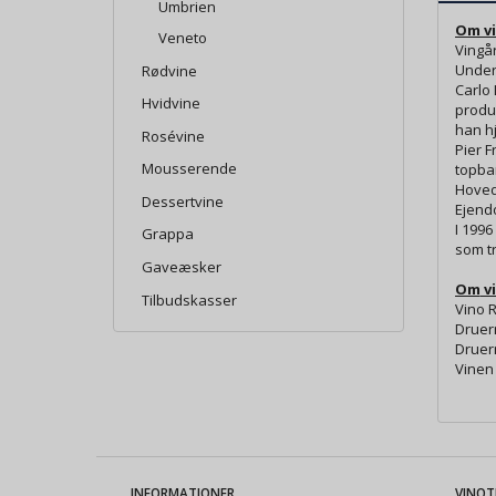
Umbrien
Om v
Veneto
Vingår
Under 
Rødvine
Carlo
Hvidvine
produk
han hj
Rosévine
Pier 
Mousserende
topbar
Hovedp
Dessertvine
Ejend
I 199
Grappa
som tr
Gaveæsker
Om
v
Tilbudskasser
Vino R
Druer
Druern
Vinen 
INFORMATIONER
VINOT