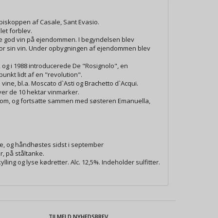
 biskoppen af Casale, Sant Evasio.
et forblev.
ve god vin på ejendommen. I begyndelsen blev
y for sin vin. Under opbygningen af ejendommen blev
og i 1988 introducerede De "Rosignolo", en
nkt lidt af en "revolution".
ine, bl.a. Moscato d`Asti og Brachetto d`Acqui.
er de 10 hektar vinmarker.
iplom, og fortsatte sammen med søsteren Emanuella,
e, og håndhøstes sidst i september
, på ståltanke.
ing og lyse kødretter. Alc. 12,5%. Indeholder sulfitter.
TILMELD NYHEDSBREV